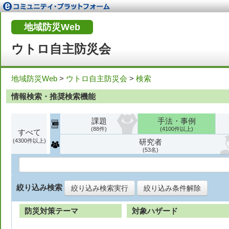
地域防災Web
ウトロ自主防災会
地域防災Web
>
ウトロ自主防災会
>
検索
情報検索・推奨検索機能
課題
手法・事例
88
4100
すべて
4300
研究者
53
絞り込み検索
絞り込み検索実行
絞り込み条件解除
防災対策テーマ
対象ハザード