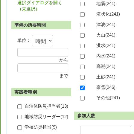
選択ダイアログを開く
地震(
241
)
（
未選択
）
液状化(
241
)
津波(
241
)
準備の所要時間
火山(
241
)
単位：
洪水(
241
)
内水(
241
)
から
高潮(
241
)
まで
土砂(
241
)
豪雪(
246
)
実践者種別
その他(
241
)
自治体防災担当者(
13
)
参加人数
地域防災リーダー(
12
)
学校防災担当(
9
)